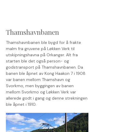
Thamshavnbanen
Thamshavnbanen ble bygd for å frakte
malm fra gruvene på Løkken Verk til
utskipningshavna på Orkanger. Alt fra
starten ble det også person- og
godstransport på Thamshavnbanen. Da
banen ble åpnet av Kong Haakon 7 i 1908
var banen mellom Thamshavn og
Svorkmo, men byggingen av banen
mellom Svorkmo og Løkken Verk var
allerede godt i gang og denne strekningen
ble åpnet i 1910.