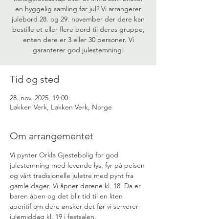
en hyggelig samling før jul? Vi arrangerer
julebord 28. og 29. november der dere kan
bestille et eller flere bord til deres gruppe,
enten dere er 3 eller 30 personer. Vi
garanterer god julestemning!
Tid og sted
28. nov. 2025, 19:00
Løkken Verk, Løkken Verk, Norge
Om arrangementet
Vi pynter Orkla Gjestebolig for god 
julestemning med levende lys, fyr på peisen 
og vårt tradisjonelle juletre med pynt fra 
gamle dager. Vi åpner dørene kl. 18. Da er 
baren åpen og det blir tid til en liten 
aperitif om dere ønsker det før vi serverer 
julemiddag kl. 19 i festsalen.