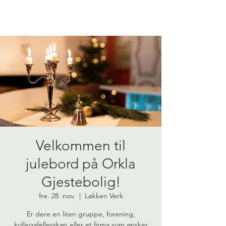
Velkommen til
julebord på Orkla
Gjestebolig!
fre. 28. nov.
  |  
Løkken Verk
Er dere en liten gruppe, forening,
kollegafellesskap eller et firma som ønsker