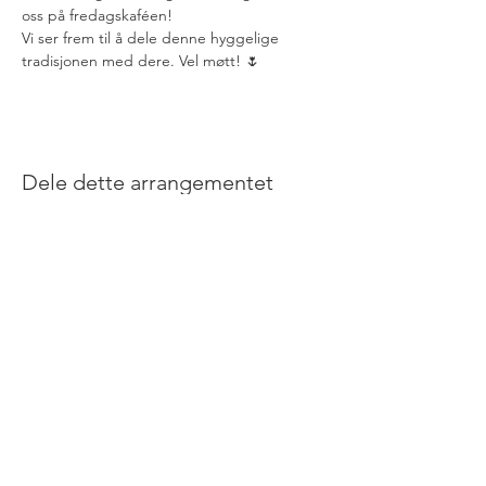
oss på fredagskaféen!
Vi ser frem til å dele denne hyggelige 
tradisjonen med dere. Vel møtt! 🌷
Dele dette arrangementet
Løkkenbakkan 2,
Løkken Verk, Norway, 7332
Telefon +47
72 49 76 79
Følg Orkla Gjestebolig på
Facebook
og