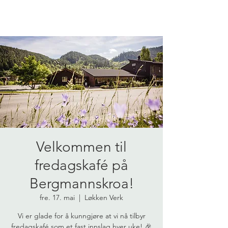
Velkommen til
fredagskafé på
Bergmannskroa!
fre. 17. mai
  |  
Løkken Verk
Vi er glade for å kunngjøre at vi nå tilbyr
fredagskafé som et fast innslag hver uke! 🎉