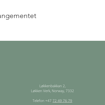
rangementet
Løkkenbakkan 2,
Løkken Verk, Norway, 7332
Telefon +47
72 49 76 79