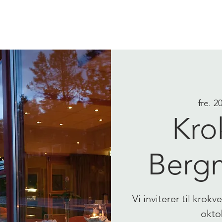
VI TILBYR
PILEGRIMER
fre. 2
Kro
Berg
Vi inviterer til kro
okto