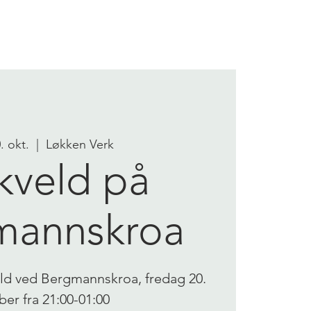
OM OSS
KONTAKT OSS
0. okt.
  |  
Løkken Verk
kveld på
mannskroa
kveld ved Bergmannskroa, fredag 20.
ber fra 21:00-01:00