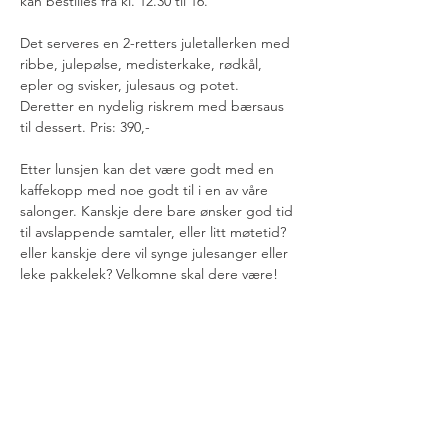
kan bestilles fra kl. 12.30 til 16. 
Det serveres en 2-retters juletallerken med 
ribbe, julepølse, medisterkake, rødkål, 
epler og svisker, julesaus og potet. 
Deretter en nydelig riskrem med bærsaus 
til dessert. Pris: 390,-
Etter lunsjen kan det være godt med en 
kaffekopp med noe godt til i en av våre 
salonger. Kanskje dere bare ønsker god tid 
til avslappende samtaler, eller litt møtetid? 
eller kanskje dere vil synge julesanger eller 
leke pakkelek? Velkomne skal dere være!
Dele dette arrangementet