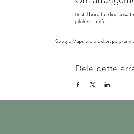
Om arrangeme
Bestill bord for dine ansat
julelunsj-buffet .
Google Maps ble blokkert på grunn av 
Dele dette ar