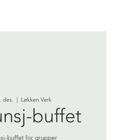
OM OSS
KONTAKT OSS
2. des.
  |  
Løkken Verk
unsj-buffet
nsj-buffet for grupper