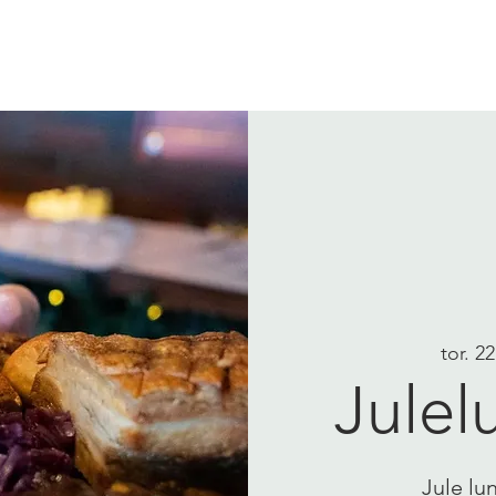
VI TILBYR
PILEGRIMER
tor. 2
Julel
Jule lu