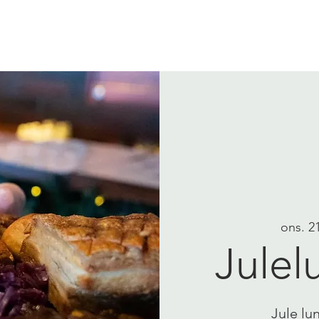
VI TILBYR
PILEGRIMER
ons. 2
Julel
Jule lu