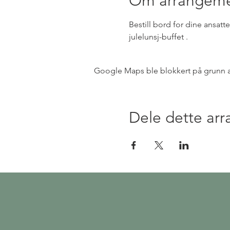
Om arrangeme
Bestill bord for dine ansat
julelunsj-buffet .
Google Maps ble blokkert på grunn av 
Dele dette ar