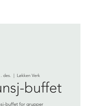
OM OSS
KONTAKT OSS
1. des.
  |  
Løkken Verk
unsj-buffet
nsj-buffet for grupper