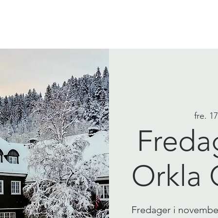
VI TILBYR
PILEGRIMER
fre. 1
Freda
Orkla 
Fredager i november,