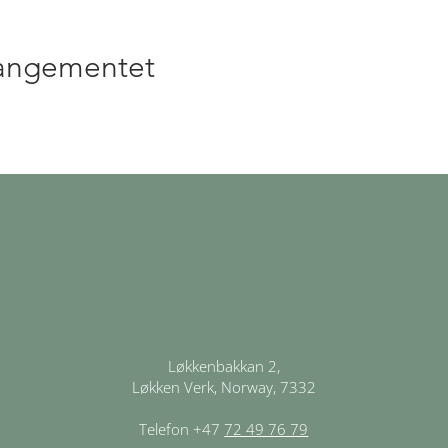
rangementet
Løkkenbakkan 2,
Løkken Verk, Norway, 7332
Telefon +47
72 49 76 79