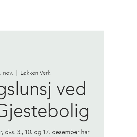
OM OSS
KONTAKT OSS
7. nov.
  |  
Løkken Verk
gslunsj ved
Gjestebolig
 dvs. 3., 10. og 17. desember har