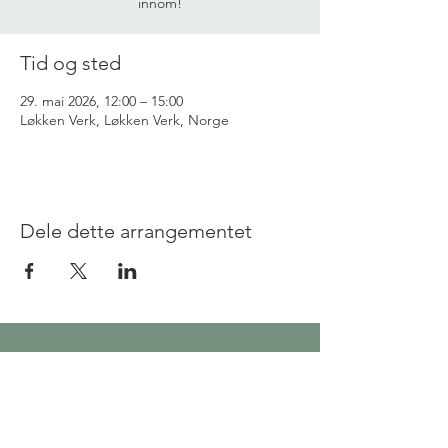
innom!
Tid og sted
29. mai 2026, 12:00 – 15:00
Løkken Verk, Løkken Verk, Norge
Dele dette arrangementet
Løkkenbakkan 2,
Løkken Verk, Norway, 7332